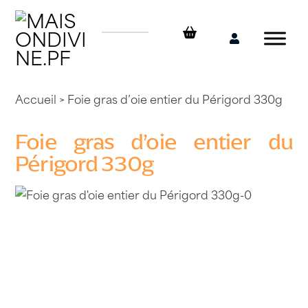
Skip
to
content
Mon
compte
Accueil
> Foie gras d’oie entier du Périgord 330g
Foie gras d’oie entier du
Périgord 330g