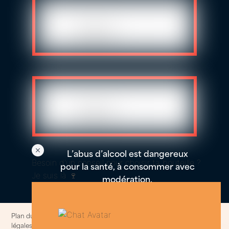
L’abus d’alcool est dangereux
Besoin d'un conseil pour choisir ta bouteille ?
pour la santé, à consommer avec
Je suis là 🍷
modération.
Plan du site
–
Politique de confidentialités et cookies
–
Informations
légales
–
Conditions generales de ventes
© 2014-2025. All rights