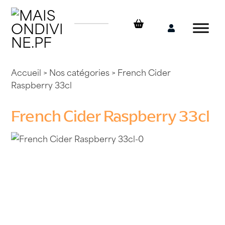
Skip
to
content
Mon
compte
Accueil
>
Nos catégories
> French Cider
Raspberry 33cl
French Cider Raspberry 33cl