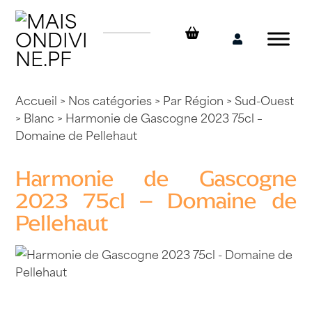
Skip
to
content
Mon
compte
Accueil
>
Nos catégories
>
Par Région
>
Sud-Ouest
>
Blanc
> Harmonie de Gascogne 2023 75cl –
Domaine de Pellehaut
Harmonie de Gascogne
2023 75cl – Domaine de
Pellehaut