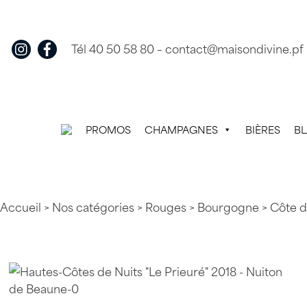
Skip
to
content
Tél 40 50 58 80
–
contact@maisondivine.pf
PROMOS
CHAMPAGNES
BIÈRES
B
Accueil
>
Nos catégories
>
Rouges
>
Bourgogne
>
Côte d