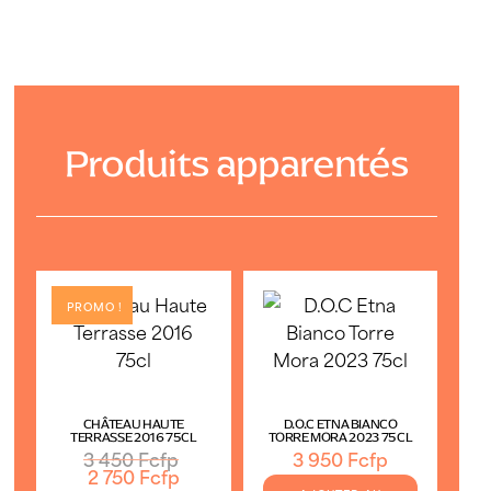
Produits apparentés
PROMO !
CHÂTEAU HAUTE
D.O.C ETNA BIANCO
TERRASSE 2016 75CL
TORRE MORA 2023 75CL
Le
3 450
Fcfp
3 950
Fcfp
Le
prix
2 750
Fcfp