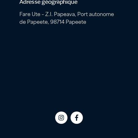
Adresse géographique
Fare Ute – Z.I. Papeava, Port autonome
de Papeete, 98714 Papeete
Icon
Icon
label
label