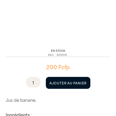
EN STOCK
SKU
:
303019
200
Fcfp
quantité
AJOUTER AU PANIER
de
Jus
Joker,
Jus de banane.
Nectar
Banane
Ingrédients
: