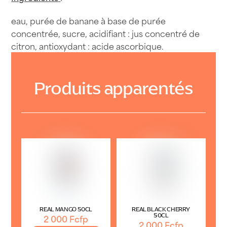
25cl
eau, purée de banane à base de purée
concentrée, sucre, acidifiant : jus concentré de
citron, antioxydant : acide ascorbique.
Produits apparentés
REAL MANGO 50CL
REAL BLACK CHERRY
50CL
2 000
Fcfp
2 000
Fcfp