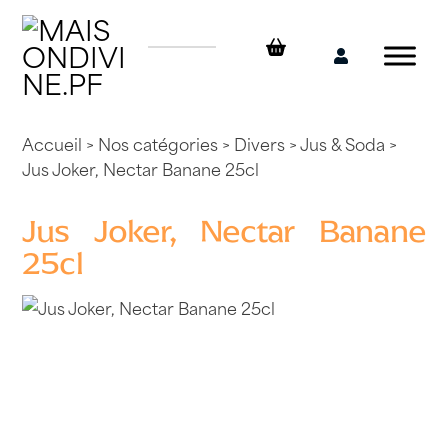
Skip
to
content
Mon
compte
Accueil
>
Nos catégories
>
Divers
>
Jus & Soda
>
Jus Joker, Nectar Banane 25cl
Jus Joker, Nectar Banane
25cl