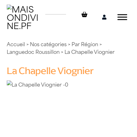
Skip
to
content
Mon
compte
Accueil
>
Nos catégories
>
Par Région
>
Languedoc Roussillon
> La Chapelle Viognier
La Chapelle Viognier