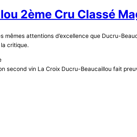
llou 2ème Cru Classé M
ie des mêmes attentions d’excellence que Ducru-Beau
a critique.
e
 son second vin La Croix Ducru-Beaucaillou fait pr