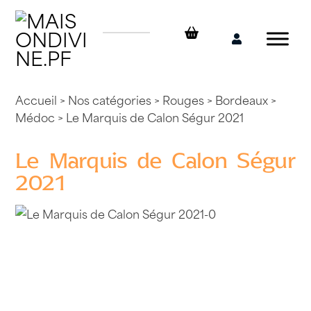
Skip
to
content
Mon
compte
Accueil
>
Nos catégories
>
Rouges
>
Bordeaux
>
Médoc
> Le Marquis de Calon Ségur 2021
Le Marquis de Calon Ségur
2021