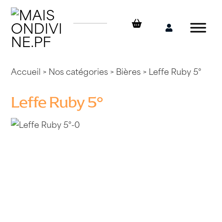
Skip
to
content
Mon
compte
Accueil
>
Nos catégories
>
Bières
> Leffe Ruby 5°
Leffe Ruby 5°