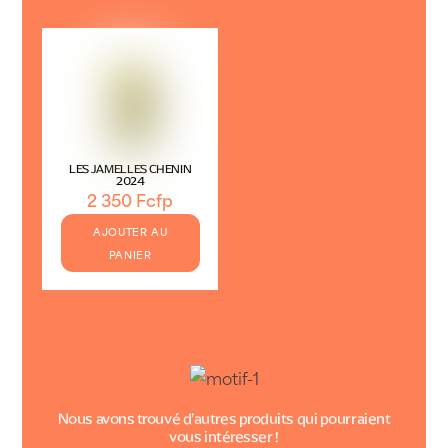
LES JAMELLES CHENIN
2024
2 350
Fcfp
AJOUTER AU
PANIER
Nous avons trouvé d’autres produits qui pourraient
vous intéresser !