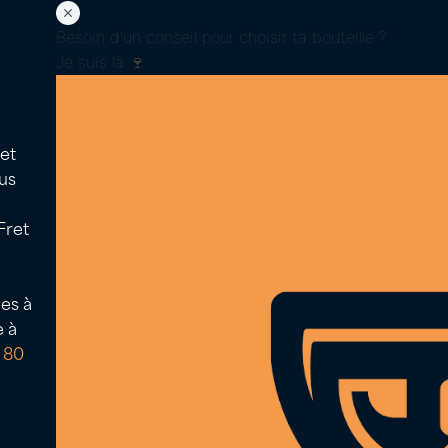
Besoin d'un conseil pour choisir ta bouteille ?
Je suis là 🍷
 et
us
Fret
es à
Icon
Icon
e à
label
label
 80
40 50 58 80