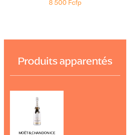
8 500
Fcfp
Produits apparentés
MOËT & CHANDON ICE