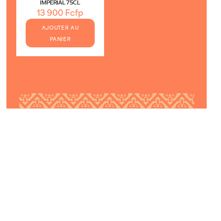
IMPÉRIAL 75CL
13 900
Fcfp
AJOUTER AU
PANIER