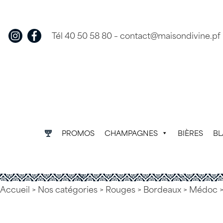
Skip
to
content
Tél 40 50 58 80
–
contact@maisondivine.pf
PROMOS
CHAMPAGNES
BIÈRES
B
Accueil
>
Nos catégories
>
Rouges
>
Bordeaux
>
Médoc
>