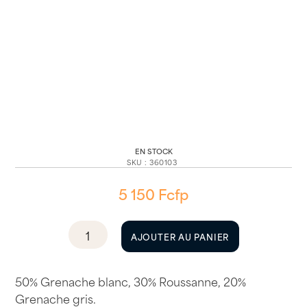
EN STOCK
SKU
:
360103
5 150
Fcfp
quantité
AJOUTER AU PANIER
de
Les
Galets
50% Grenache blanc, 30% Roussanne, 20%
Roulés
Grenache gris.