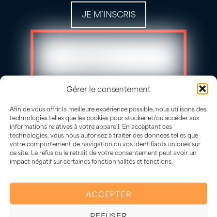
JE M’INSCRIS
Gérer le consentement
Afin de vous offrir la meilleure expérience possible, nous utilisons des
technologies telles que les cookies pour stocker et/ou accéder aux
informations relatives à votre appareil. En acceptant ces
technologies, vous nous autorisez à traiter des données telles que
votre comportement de navigation ou vos identifiants uniques sur
ce site. Le refus ou le retrait de votre consentement peut avoir un
impact négatif sur certaines fonctionnalités et fonctions.
L’abus d’alcool est dangereux
Besoin d'un conseil pour choisir ta bouteille ?
pour la santé, à consommer avec
ACCEPTER
Je suis là 🍷
modération.
REFUSER