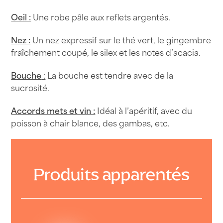
Blanc
Oeil :
Une robe pâle aux reflets argentés.
2023
-
Nez :
Un nez expressif sur le thé vert, le gingembre
Château
fraîchement coupé, le silex et les notes d’acacia.
de
Rey
Bouche
:
La bouche est tendre avec de la
75cl
sucrosité.
Accords mets et vin :
Idéal à l’apéritif, avec du
poisson à chair blance, des gambas, etc.
Produits apparentés