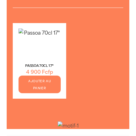
PASSOA 70CL 17°
4 900
Fcfp
AJOUTER AU
PANIER