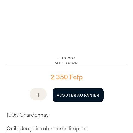
EN STOCK
SKU
:
339324
2 350
Fcfp
quantité
AJOUTER AU PANIER
de
Les
Jamelles
100% Chardonnay
Chardonnay
Oeil :
Une jolie robe dorée limpide.
2024