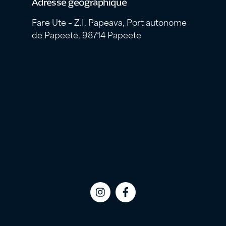
Adresse géographique
Fare Ute – Z.I. Papeava, Port autonome
de Papeete, 98714 Papeete
Icon
Icon
label
label