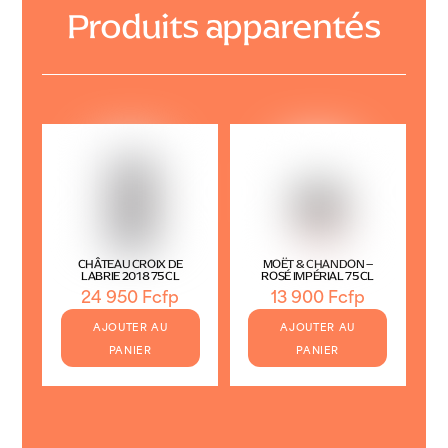
Produits apparentés
CHÂTEAU CROIX DE
MOËT & CHANDON –
LABRIE 2018 75CL
ROSÉ IMPÉRIAL 75CL
24 950
Fcfp
13 900
Fcfp
AJOUTER AU
AJOUTER AU
PANIER
PANIER