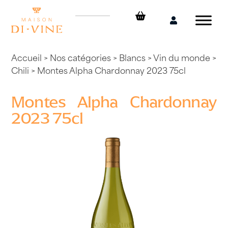
Skip
to
Mon
content
compte
Accueil
>
Nos catégories
>
Blancs
>
Vin du monde
>
Chili
> Montes Alpha Chardonnay 2023 75cl
Montes Alpha Chardonnay
2023 75cl