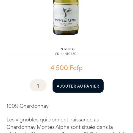
EN STOCK
SKU
:
410430
4 500
Fcfp
quantité
AJOUTER AU PANIER
de
Montes
Alpha
100% Chardonnay
Chardonnay
Les vignobles qui donnent naissance au
2023
Chardonnay Montes Alpha sont situés dans la
75cl