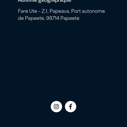
Fare Ute – Z.I. Papeava, Port autonome
de Papeete, 98714 Papeete
Icon
Icon
label
label