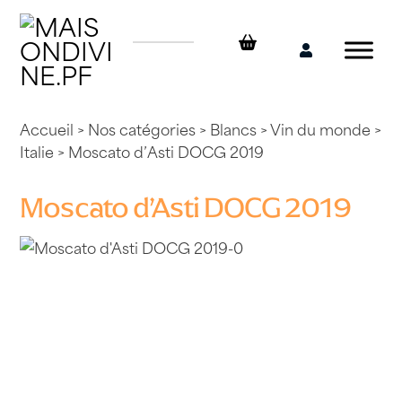
Skip
to
content
Mon
compte
Accueil
>
Nos catégories
>
Blancs
>
Vin du monde
>
Italie
> Moscato d’Asti DOCG 2019
Moscato d’Asti DOCG 2019