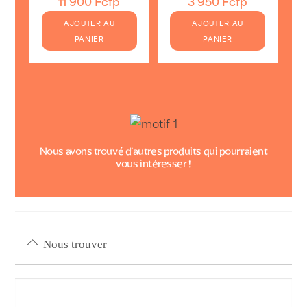
11 900
Fcfp
3 950
Fcfp
AJOUTER AU
AJOUTER AU
PANIER
PANIER
Nous avons trouvé d’autres produits qui pourraient
vous intéresser !
Nous trouver