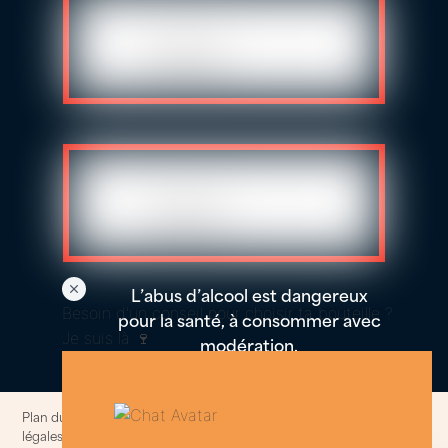
L’abus d’alcool est dangereux
Besoin d'un conseil pour choisir ta bouteille ?
pour la santé, à consommer avec
Je suis là 🍷
modération.
Plan du site
–
Politique de confidentialités et cookies
–
Informations
légales
–
Conditions generales de ventes
© 2014-2025. All rights