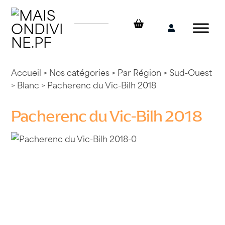
Skip
to
content
Mon
compte
Accueil
>
Nos catégories
>
Par Région
>
Sud-Ouest
>
Blanc
> Pacherenc du Vic-Bilh 2018
Pacherenc du Vic-Bilh 2018