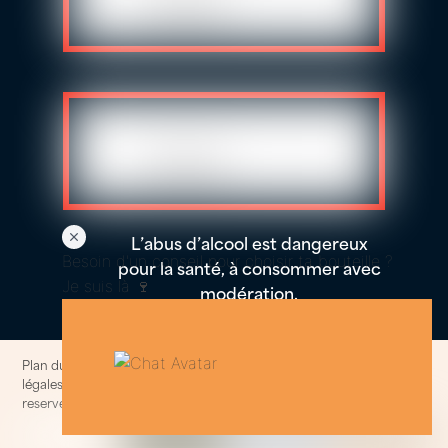
L’abus d’alcool est dangereux
Besoin d'un conseil pour choisir ta bouteille ?
pour la santé, à consommer avec
Je suis là 🍷
modération.
Plan du site
–
Politique de confidentialités et cookies
–
Informations
légales
–
Conditions generales de ventes
© 2014-2025. All rights
reserved.