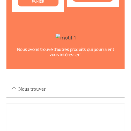
PANIER
1
500 Fcfp.
500 Fcfp.
Nous avons trouvé d’autres produits qui pourraient
vous intéresser !
Nous trouver