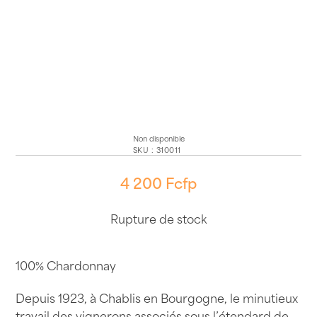
Non disponible
SKU
:
310011
4 200
Fcfp
Rupture de stock
100% Chardonnay
Depuis 1923, à Chablis en Bourgogne, le minutieux
travail des vignerons associés sous l’étendard de