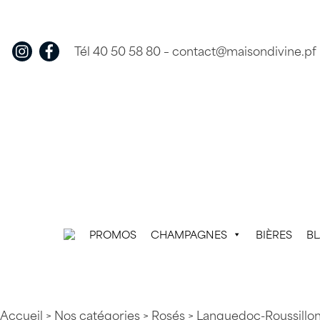
Skip
to
content
Tél 40 50 58 80
–
contact@maisondivine.pf
PROMOS
CHAMPAGNES
BIÈRES
B
Accueil
>
Nos catégories
>
Rosés
>
Languedoc-Roussillo