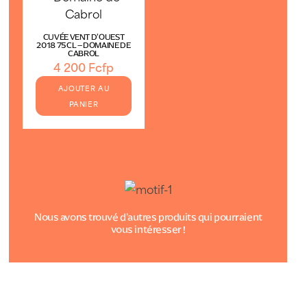
CUVÉE VENT D’OUEST
2018 75CL – DOMAINE DE
CABROL
4 200
Fcfp
AJOUTER AU
PANIER
Nous avons trouvé d’autres produits qui pourraient
vous intéresser !