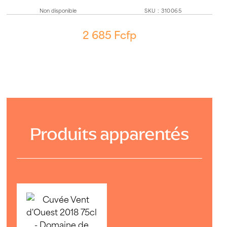
Non disponible
SKU
:
310065
2 685
Fcfp
Produits apparentés