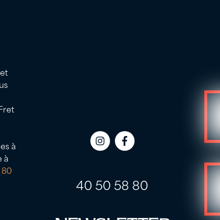
 et
us
Fret
es à
Icon
Icon
e à
label
label
 80
40 50 58 80