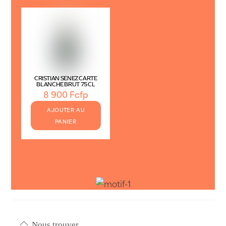
CRISTIAN SENEZ CARTE
BLANCHE BRUT 75CL
8 900
Fcfp
AJOUTER AU
PANIER
Nous trouver