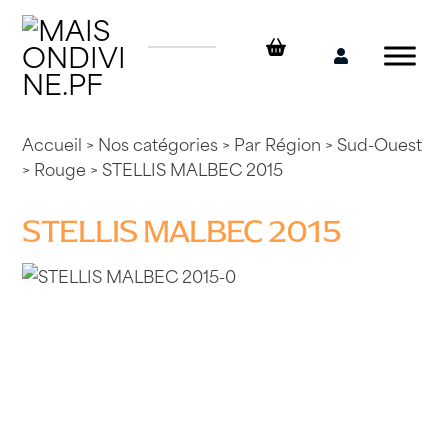
Skip
to
content
Mon
compte
Accueil
>
Nos catégories
>
Par Région
>
Sud-Ouest
>
Rouge
> STELLIS MALBEC 2015
STELLIS MALBEC 2015