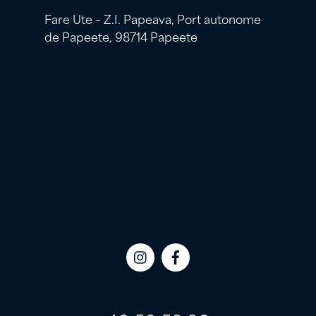
Fare Ute – Z.I. Papeava, Port autonome
de Papeete, 98714 Papeete
Icon
Icon
label
label