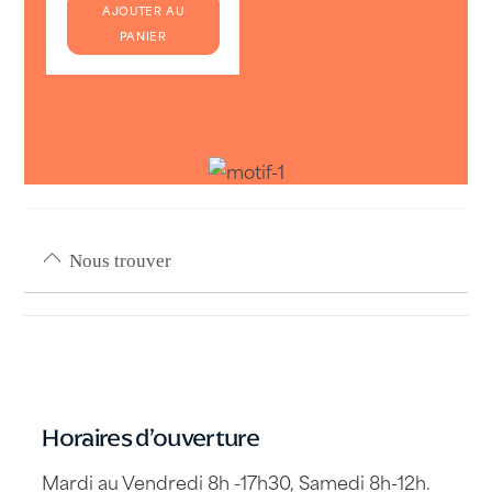
actuel
était :
AJOUTER AU
est :
11
PANIER
9
900 Fcfp.
900 Fcfp.
Nous trouver
Horaires d’ouverture
Mardi au Vendredi 8h -17h30, Samedi 8h-12h.