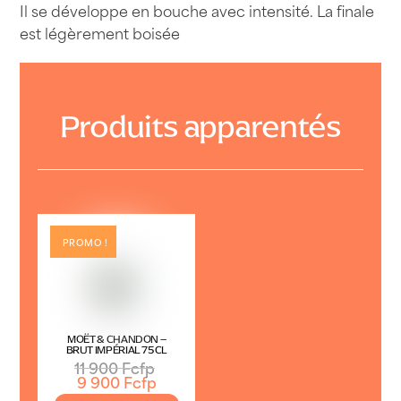
Il se développe en bouche avec intensité. La finale
est légèrement boisée
Produits apparentés
PROMO !
MOËT & CHANDON –
BRUT IMPÉRIAL 75CL
Le
11 900
Fcfp
Le
prix
9 900
Fcfp
prix
initial