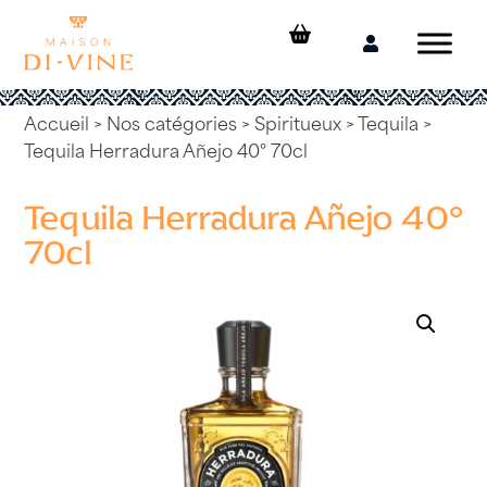
Skip
to
Mon
content
compte
Accueil
>
Nos catégories
>
Spiritueux
>
Tequila
>
Tequila Herradura Añejo 40° 70cl
Tequila Herradura Añejo 40°
70cl