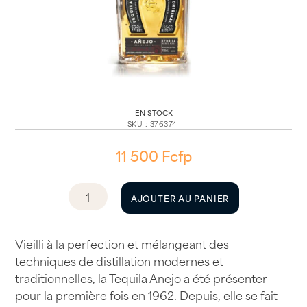
EN STOCK
SKU
:
376374
11 500
Fcfp
quantité
AJOUTER AU PANIER
de
Tequila
Herradura
Vieilli à la perfection et mélangeant des
Añejo
techniques de distillation modernes et
40°
traditionnelles, la Tequila Anejo a été présenter
70cl
pour la première fois en 1962. Depuis, elle se fait