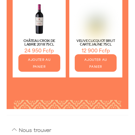
CHÂTEAU CROIX DE
VEUVE CLICQUOT BRUT
LABRIE 2018 75CL
CARTE JAUNE 75CL
24 950
Fcfp
12 900
Fcfp
AJOUTER AU
AJOUTER AU
PANIER
PANIER
Nous trouver