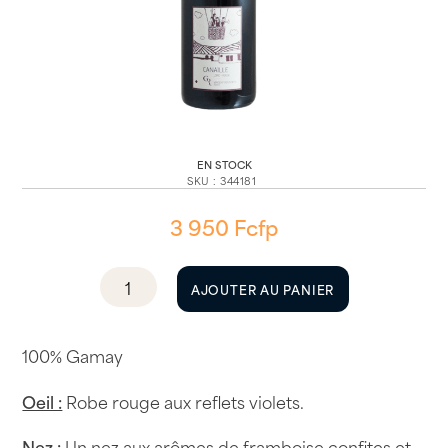
EN STOCK
SKU
:
344181
3 950
Fcfp
quantité
AJOUTER AU PANIER
de
Touraine
Canaille
100% Gamay
Clos
Oeil :
Robe rouge aux reflets violets.
Roussely
2022
Nez :
Un nez aux arômes de framboise confites et