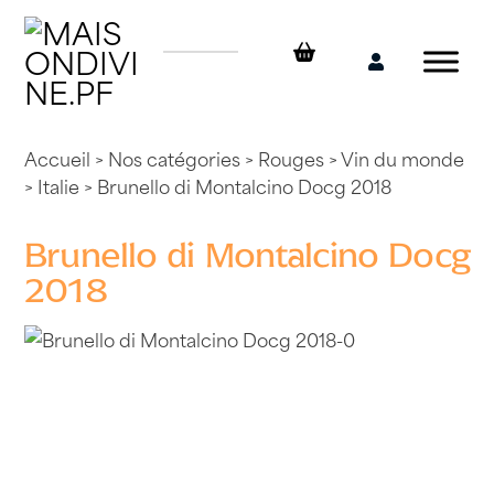
Skip
to
content
Mon
compte
Accueil
>
Nos catégories
>
Rouges
>
Vin du monde
>
Italie
> Brunello di Montalcino Docg 2018
Brunello di Montalcino Docg
2018