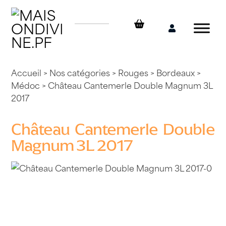
Skip
to
content
Mon
compte
Accueil
>
Nos catégories
>
Rouges
>
Bordeaux
>
Médoc
> Château Cantemerle Double Magnum 3L
2017
Château Cantemerle Double
Magnum 3L 2017