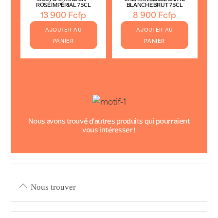
ROSÉ IMPÉRIAL 75CL
BLANCHE BRUT 75CL
13 900
Fcfp
8 900
Fcfp
AJOUTER AU
AJOUTER AU
PANIER
PANIER
Nous avons trouvé d’autres produits qui pourraient
vous intéresser !
Nous trouver