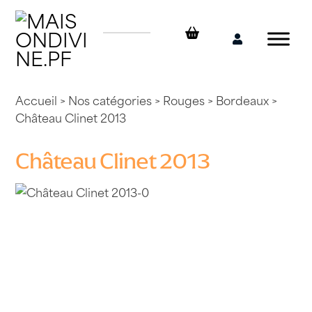
Skip
to
content
Mon
compte
Accueil
>
Nos catégories
>
Rouges
>
Bordeaux
>
Château Clinet 2013
Château Clinet 2013