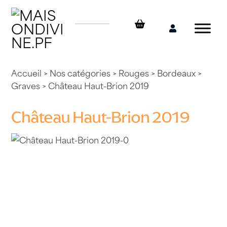
Skip
to
content
Mon
compte
Accueil
>
Nos catégories
>
Rouges
>
Bordeaux
>
Graves
> Château Haut-Brion 2019
Château Haut-Brion 2019