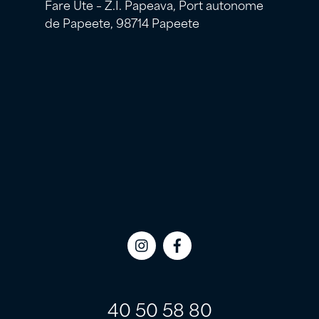
Fare Ute – Z.I. Papeava, Port autonome
de Papeete, 98714 Papeete
Icon
Icon
label
label
40 50 58 80