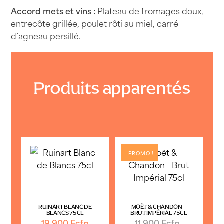
Accord mets et vins :
Plateau de fromages doux,
entrecôte grillée, poulet rôti au miel, carré
d’agneau persillé.
Produits apparentés
PROMO !
RUINART BLANC DE
MOËT & CHANDON –
BLANCS 75CL
BRUT IMPÉRIAL 75CL
Le
19 900
Fcfp
11 900
Fcfp