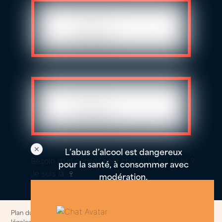
L’abus d’alcool est dangereux
Besoin d'un conseil pour choisir ta bouteille ?
pour la santé, à consommer avec
Je suis là 🍷
modération.
Plan du site
–
Politique de confidentialités et cookies
–
Informations
légales
–
Conditions generales de ventes
© 2014-2025. All rights