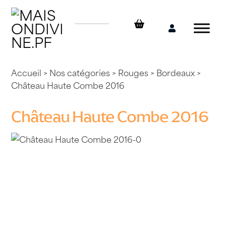
Skip
to
content
Mon
compte
Accueil
>
Nos catégories
>
Rouges
>
Bordeaux
>
Château Haute Combe 2016
Château Haute Combe 2016