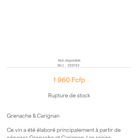
Non disponible
SKU
:
339193
1 960
Fcfp
Rupture de stock
Grenache & Carignan
Ce vin a été élaboré principalement à partir de
cépages Grenache et Carignan. Les raisins