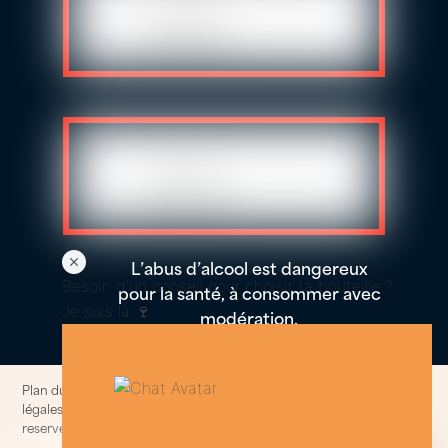
L’abus d’alcool est dangereux
Besoin d'un conseil pour choisir ta bouteille ?
pour la santé, à consommer avec
Je suis là 🍷
modération.
Plan du site
–
Politique de confidentialités et cookies
–
Informations
légales
–
Conditions generales de ventes
© 2014-2025. All rights
reserved.