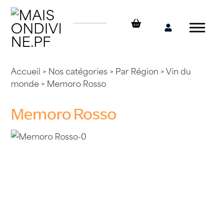
Skip
to
content
Mon
compte
Accueil
>
Nos catégories
>
Par Région
>
Vin du
monde
> Memoro Rosso
Memoro Rosso