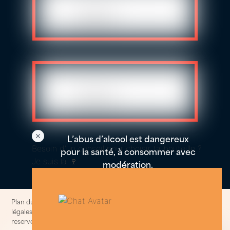
L’abus d’alcool est dangereux
Besoin d'un conseil pour choisir ta bouteille ?
pour la santé, à consommer avec
Je suis là 🍷
modération.
Plan du site
–
Politique de confidentialités et cookies
–
Informations
légales
–
Conditions generales de ventes
© 2014-2025. All rights
reserved.