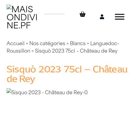
Skip
to
content
Mon
compte
Accueil
>
Nos catégories
>
Blancs
>
Languedoc-
Roussillon
> Sisquò 2023 75cl – Château de Rey
Sisquò 2023 75cl – Château
de Rey