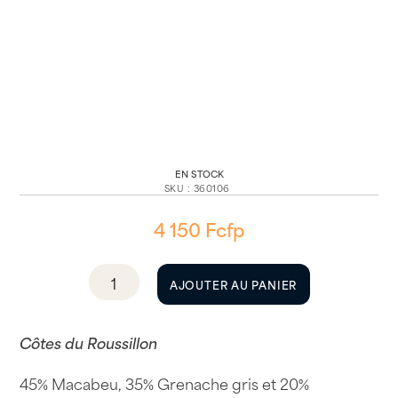
EN STOCK
SKU
:
360106
4 150
Fcfp
quantité
AJOUTER AU PANIER
de
Sisquò
2023
Côtes du Roussillon
75cl
45% Macabeu, 35% Grenache gris et 20%
-