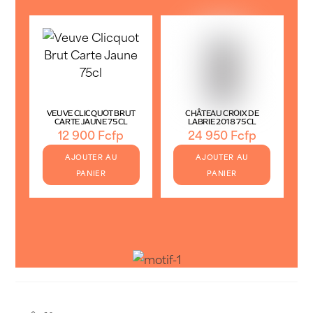
VEUVE CLICQUOT BRUT
CHÂTEAU CROIX DE
CARTE JAUNE 75CL
LABRIE 2018 75CL
12 900
Fcfp
24 950
Fcfp
AJOUTER AU
AJOUTER AU
PANIER
PANIER