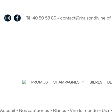
Skip
to
content
Tél 40 50 58 80
–
contact@maisondivine.pf
PROMOS
CHAMPAGNES
BIÈRES
B
Accueil
>
Nos catégories
>
Blancs
>
Vin du monde
>
Usa
>