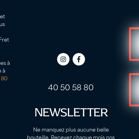
 et
us
Fret
es à
Icon
Icon
e à
label
label
 80
40 50 58 80
NEWSLETTER
Ne manquez plus aucune belle
bouteille. Recevez chaque mois nos