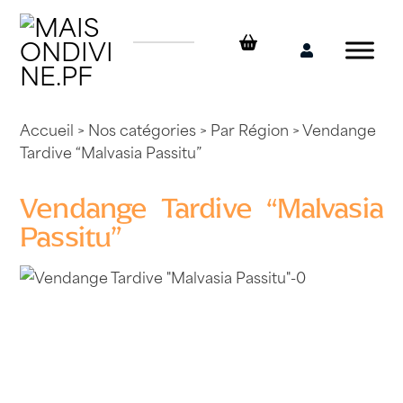
Skip
to
content
Mon
compte
Accueil
>
Nos catégories
>
Par Région
> Vendange
Tardive “Malvasia Passitu”
Vendange Tardive “Malvasia
Passitu”