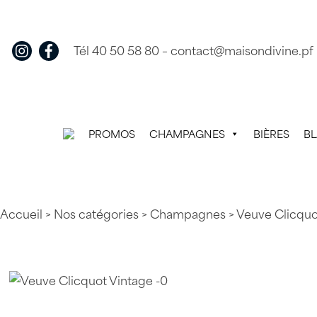
Skip
to
content
Tél 40 50 58 80
–
contact@maisondivine.pf
PROMOS
CHAMPAGNES
BIÈRES
B
Accueil
>
Nos catégories
>
Champagnes
> Veuve Clicquo