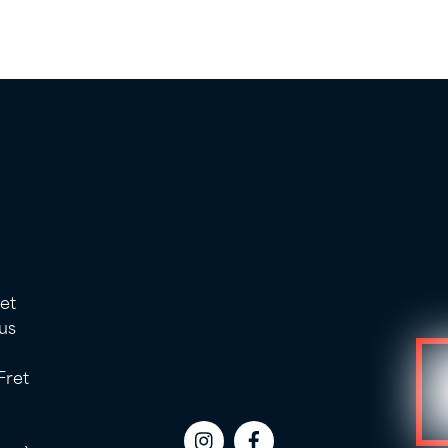
 et
us
Fret