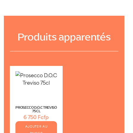
Produits apparentés
PROSECCO D.O.C TREVISO
75CL
6 750
Fcfp
AJOUTER AU
PANIER