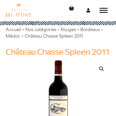
Skip
to
Mon
content
compte
Accueil
>
Nos catégories
>
Rouges
>
Bordeaux
>
Médoc
> Château Chasse Spleen 2011
Château Chasse Spleen 2011