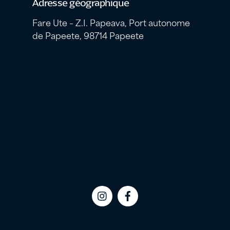
Adresse géographique
Fare Ute – Z.I. Papeava, Port autonome
de Papeete, 98714 Papeete
Icon
Icon
label
label