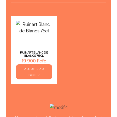
RUINART BLANC DE
BLANCS 75CL
19 900
Fcfp
AJOUTER AU
PANIER