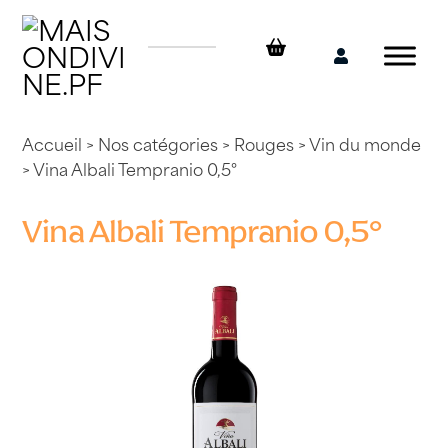
Skip
to
content
Mon
compte
Accueil
>
Nos catégories
>
Rouges
>
Vin du monde
> Vina Albali Tempranio 0,5°
Vina Albali Tempranio 0,5°