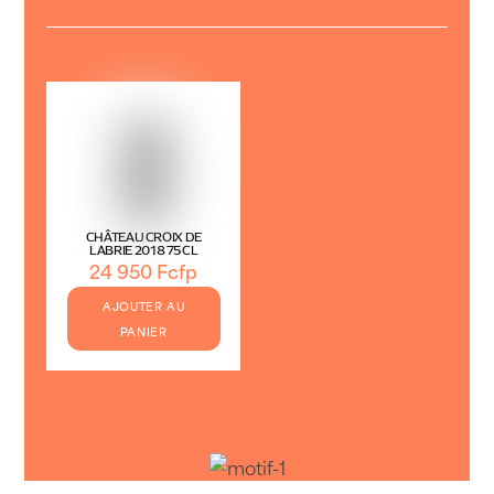
CHÂTEAU CROIX DE
LABRIE 2018 75CL
24 950
Fcfp
AJOUTER AU
PANIER